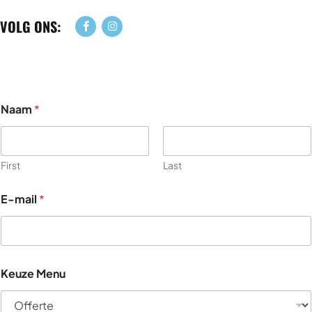
VOLG ONS:
Naam
*
First
Last
E-mail
*
E
Keuze Menu
-
m
a