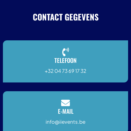
CONTACT GEGEVENS
TELEFOON
+32 04 73 69 17 32
E-MAIL
info@iievents.be