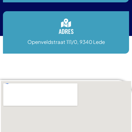
ADRES
Openveldstraat 111/0, 9340 Lede