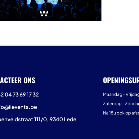
ACTEER ONS
OPENINGSU
2 04 73 69 17 32
Maandag - Vrijda
Zaterdag - Zonda
fo@iievents.be
Na 18u ook op afs
enveldstraat 111/0, 9340 Lede