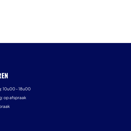
REN
g: 10u00 - 18u00
g: op afspraak
praak