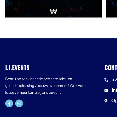
I.I.EVENTS
CONT
Bent u op zoek naar de perfecte licht- en
+3
geluidsoplossing voor uw evenement? Ook voor
in
losse verhuur kan u bij ons terecht
Op