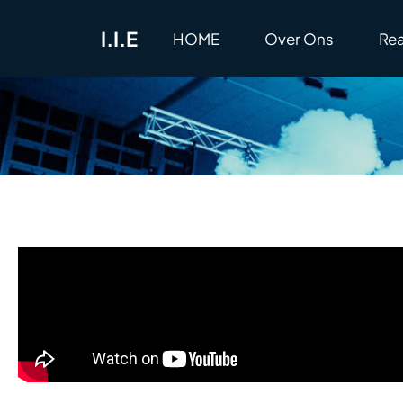
I.I.E
HOME
Over Ons
Rea