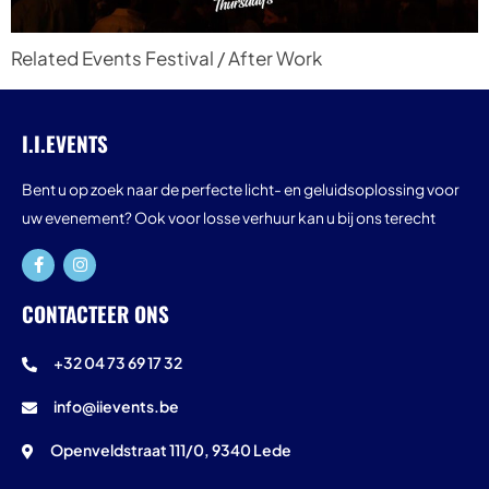
Related Events Festival / After Work
I.I.EVENTS
Bent u op zoek naar de perfecte licht- en geluidsoplossing voor
uw evenement? Ook voor losse verhuur kan u bij ons terecht
CONTACTEER ONS
+32 04 73 69 17 32
info@iievents.be
Openveldstraat 111/0, 9340 Lede